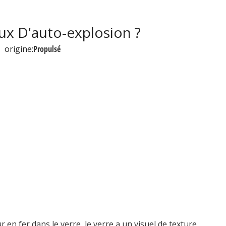
aux D'auto-explosion ?
origine:
Propulsé
 en fer dans le verre, le verre a un visuel de texture