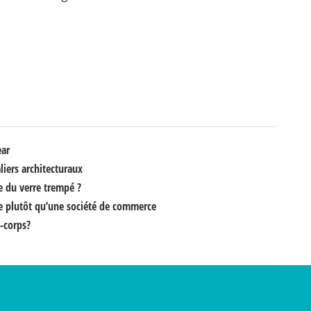
ear
liers architecturaux
e du verre trempé ?
re plutôt qu’une société de commerce
-corps?