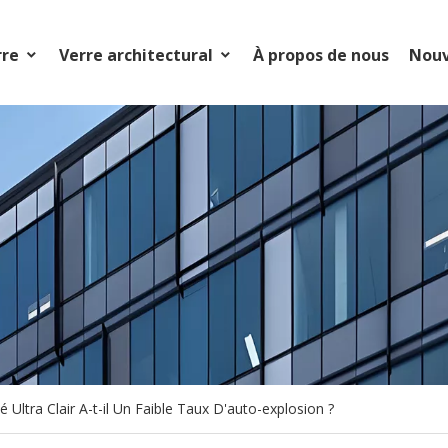
rre
Verre architectural
À propos de nous
Nouv
Ultra Clair A-t-il Un Faible Taux D'auto-explosion ?