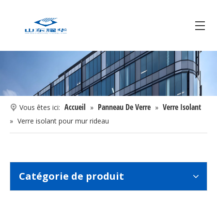
Système de fenêtres tpss verre isolant
Joint de bord de température d'angle de 90 degrés tpss verre isolant
Accueil
Panneau De Verre
Verre Isolant
Vous êtes ici:
»
»
»
Verre isolant pour mur rideau
Catégorie de produit