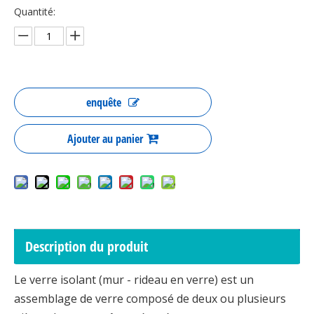
Double vitrage côté chaud verre isolant
Verre isolant thermoplastique personnalisé tpss 4sg
Quantité:
enquête
Ajouter au panier
Verre à faible isolation e
Verre isolant pour fenêtres
Description du produit
Le verre isolant (mur - rideau en verre) est un
assemblage de verre composé de deux ou plusieurs